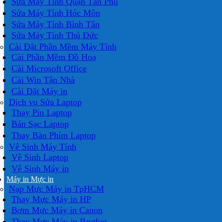
Sửa Máy Tính Quận Tân Phú
Sửa Máy Tính Hóc Môn
Sửa Máy Tính Bình Tân
Sửa Máy Tính Thủ Đức
Cài Đặt Phần Mềm Máy Tính
Cài Phần Mềm Đồ Hoạ
Cài Microsoft Office
Cài Win Tận Nhà
Cài Đặt Máy in
Dịch vụ Sửa Laptop
Thay Pin Laptop
Bán Sạc Laptop
Thay Bàn Phím Laptop
Vệ Sinh Máy Tính
Vệ Sinh Laptop
Vệ Sinh Máy in
Máy in Mực in
Nạp Mực Máy in TpHCM
Thay Mực Máy in HP
Bơm Mực Máy in Canon
Thay Mực Máy in Brother