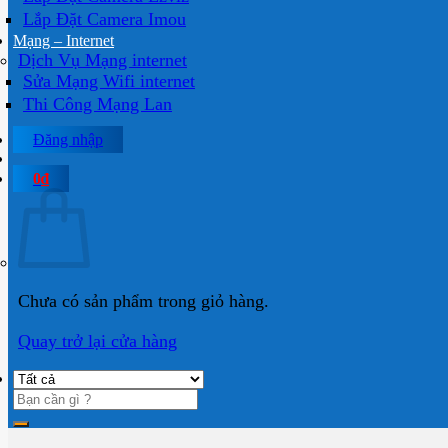
Lắp Đặt Camera Imou
Mạng – Internet
Dịch Vụ Mạng internet
Sửa Mạng Wifi internet
Thi Công Mạng Lan
Đăng nhập
0
₫
Chưa có sản phẩm trong giỏ hàng.
Quay trở lại cửa hàng
Tìm
kiếm: