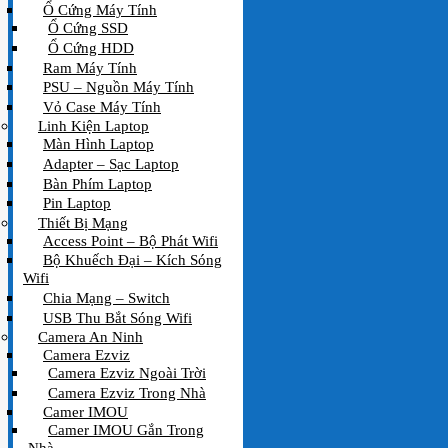
Ổ Cứng Máy Tính
Ổ Cứng SSD
Ổ Cứng HDD
Ram Máy Tính
PSU – Nguồn Máy Tính
Vỏ Case Máy Tính
Linh Kiện Laptop
Màn Hình Laptop
Adapter – Sạc Laptop
Bàn Phím Laptop
Pin Laptop
Thiết Bị Mạng
Access Point – Bộ Phát Wifi
Bộ Khuếch Đại – Kích Sóng
Wifi
Chia Mạng – Switch
USB Thu Bắt Sóng Wifi
Camera An Ninh
Camera Ezviz
Camera Ezviz Ngoài Trời
Camera Ezviz Trong Nhà
Camer IMOU
Camer IMOU Gắn Trong