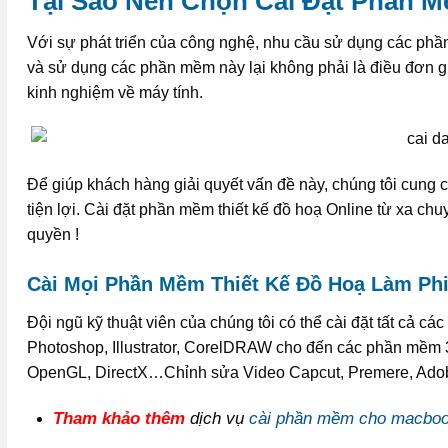
Tại Sao Nên Chọn Cài Đặt Phần Mề
Với sự phát triển của công nghệ, nhu cầu sử dụng các phầ
và sử dụng các phần mềm này lại không phải là điều đơn g
kinh nghiệm về máy tính.
Để giúp khách hàng giải quyết vấn đề này, chúng tôi cung 
tiện lợi.
Cài đặt phần mềm thiết kế đồ hoạ Online từ xa chu
quyền !
Cài Mọi Phần Mềm Thiết Kế Đồ Hoạ Làm Ph
Đội ngũ kỹ thuật viên của chúng tôi có thể cài đặt tất cả 
Photoshop, Illustrator, CorelDRAW cho đến các phần mềm
OpenGL, DirectX…Chỉnh sửa Video Capcut, Premere, Adob
Tham khảo thêm
dịch vụ
cài phần mềm cho macboo