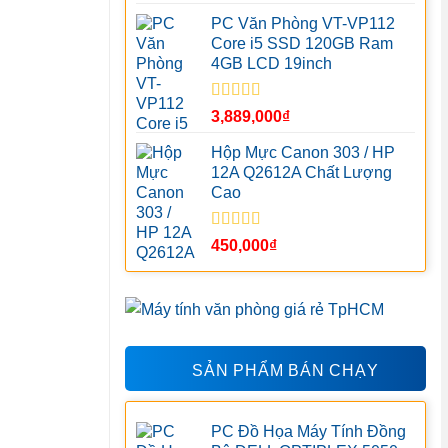
hạng
5.00
5
sao
PC Văn Phòng VT-VP112
Core i5 SSD 120GB Ram
4GB LCD 19inch
Được xếp
3,889,000
₫
hạng
5.00
5
sao
Hộp Mực Canon 303 / HP
12A Q2612A Chất Lượng
Cao
Được xếp
450,000
₫
hạng
5.00
5
sao
SẢN PHẨM BÁN CHẠY
PC Đồ Họa Máy Tính Đồng