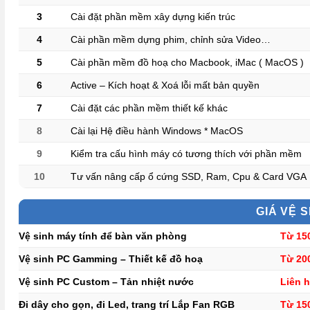
3
Cài đặt phần mềm xây dựng kiến trúc
4
Cài phần mềm dựng phim, chỉnh sửa Video…
5
Cài phần mềm đồ hoạ cho Macbook, iMac ( MacOS )
6
Active – Kích hoạt & Xoá lỗi mất bản quyền
7
Cài đặt các phần mềm thiết kế khác
8
Cài lại Hệ điều hành Windows * MacOS
9
Kiểm tra cấu hình máy có tương thích với phần mềm
10
Tư vấn nâng cấp ổ cứng SSD, Ram, Cpu & Card VG
GIÁ VỆ 
Vệ sinh máy tính để bàn văn phòng
Từ 15
Vệ sinh PC Gamming – Thiết kế đồ hoạ
Từ 20
Vệ sinh PC Custom – Tản nhiệt nước
Liên 
Đi dây cho gọn, đi Led, trang trí Lắp Fan RGB
Từ 15