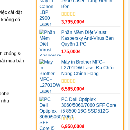
2900 Laser Trắng Đen in
Bền
iệc cài đặt
c không có
Được xếp
3,795,000
₫
hạng
5.00
5
sao
Phần Mềm Diệt Virust
Kaspersky Anti-Virus Bản
Quyền 1 PC
175,000
₫
nh chóng &
phải mua bản
Máy in Brother MFC–
L2701DW Laser Đa Chức
Năng Chính Hãng
Được xếp
6,585,000
₫
hạng
5.00
5
Adobe
sao
PC Dell Optiplex
a như
3060/5060/7060 SFF Core
i5 8500 16G SSD512G
Được xếp
6,950,000
₫