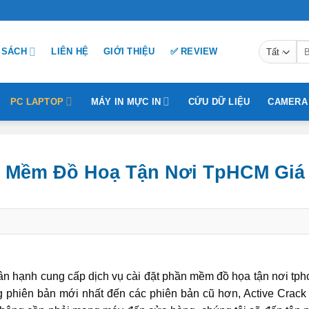
Tì
 SÁCH
LIÊN HỆ
GIỚI THIỆU
✅ REVIEW
ki
PC LAPTOP
MÁY IN MỰC IN
CỨU DỮ LIỆU
CAMERA
 Mềm Đồ Hoạ Tận Nơi TpHCM Giá
n hạnh cung cấp dịch vụ cài đặt phần mềm đồ họa tận nơi tphc
 phiên bản mới nhất đến các phiên bản cũ hơn, Active Crack 