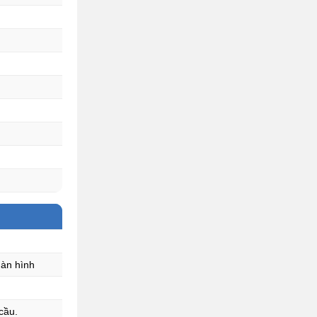
màn hình
cầu.