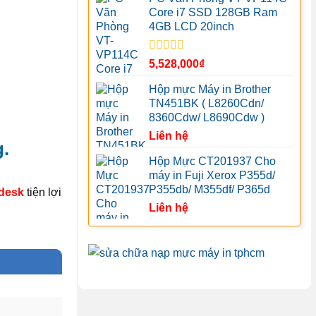
Core i7 SSD 128GB Ram
4GB LCD 20inch
Được xếp
5,528,000
₫
hạng
5.00
5
sao
Hộp mực Máy in Brother
TN451BK ( L8260Cdn/
8360Cdw/ L8690Cdw )
Liên hệ
.
Hộp Mực CT201937 Cho
máy in Fuji Xerox P355d/
P355db/ M355df/ P365d
desk
tiện lợi
Liên hệ