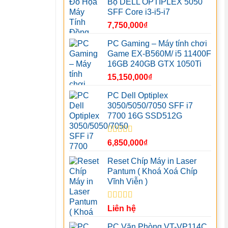
Bộ DELL OPTIPLEX 5050
SFF Core i3-i5-i7
7,750,000
₫
PC Gaming – Máy tính chơi
Game EX-B560M/ i5 11400F
16GB 240GB GTX 1050Ti
15,150,000
₫
PC Dell Optiplex
3050/5050/7050 SFF i7
7700 16G SSD512G
Được xếp
6,850,000
₫
hạng
5.00
5
sao
Reset Chíp Máy in Laser
Pantum ( Khoá Xoá Chíp
Vĩnh Viễn )
Được xếp
Liên hệ
hạng
5.00
5
sao
PC Văn Phòng VT-VP114C