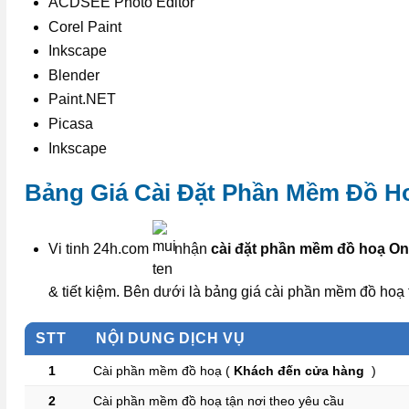
ACDSEE Photo Editor
Corel Paint
Inkscape
Blender
Paint.NET
Picasa
Inkscape
Bảng Giá Cài Đặt Phần Mềm Đồ H
Vi tinh 24h.com
nhận
cài đặt phần mềm đồ hoạ On
& tiết kiệm. Bên dưới là bảng giá cài phần mềm đồ hoạ
STT
NỘI DUNG DỊCH VỤ
1
Cài phần mềm đồ hoạ (
Khách đến cửa hàng
)
2
Cài phần mềm đồ hoạ tận nơi theo yêu cầu