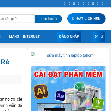
m
ĐẶT LỊCH HẸN
ếm:
MẠNG – INTERNET
ĐĂNG NHẬP
0
₫
 Rẻ
m hỗ trợ cài
vĩnh viễn để