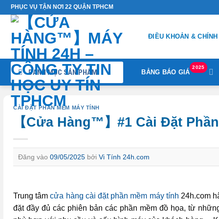
Bỏ
PHỤC VỤ TẬN NƠI 22 QUẬN TPHCM
qua
nội
ĐIỀU KHOẢN & CHÍNH
dung
2025
DANH MỤC SẢN PHẨM
BẢNG BÁO GIÁ
CÀI ĐẶT PHẦN MỀM MÁY TÍNH
【Cửa Hàng™】#1 Cài Đặt Phần
Đăng vào
09/05/2025
bởi
Vi Tính 24h.com
Trung tâm
cửa hàng cài đặt phần mềm máy tính
24h.com hâ
đặt đầy đủ các phiên bản các phần mềm đồ họa, từ những