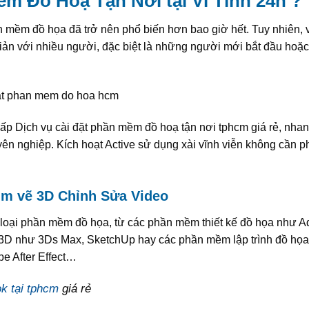
m Đồ Hoạ Tận Nơi tại Vi Tính 24h ?
n mềm đồ họa đã trở nên phổ biến hơn bao giờ hết.
Tuy nhiên, v
iản với nhiều người, đặc biệt là những người mới bắt đầu hoặ
cấp Dịch vụ cài đặt phần mềm đồ hoạ tận nơi tphcm giá rẻ, nha
yên nghiệp. Kích hoạt Active sử dụng xài vĩnh viễn không cần 
im vẽ 3D Chỉnh Sửa Video
các loại phần mềm đồ họa, từ các phần mềm thiết kế đồ họa như 
 3D như 3Ds Max, SketchUp hay các phần mềm lập trình đồ họ
e After Effect…
k tại tphcm
giá rẻ