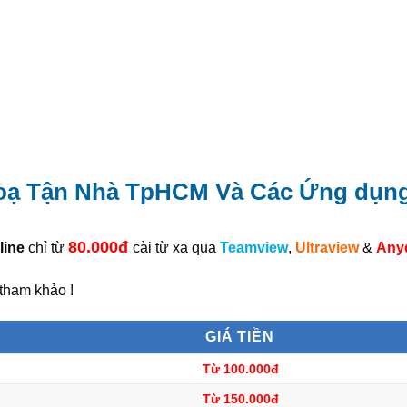
oạ Tận Nhà TpHCM Và Các Ứng dụng
80.000đ
line
chỉ từ
cài từ xa qua
Teamview
,
Ultraview
&
Any
 tham khảo !
GIÁ TIỀN
Từ 100.000đ
Từ 150.000đ